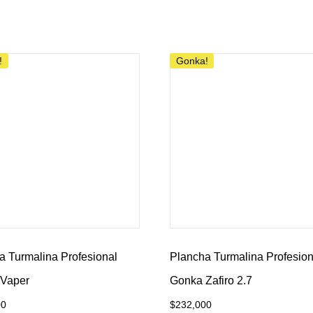
al carrito
Añadir al carrito
!
Gonka!
a Turmalina Profesional
Plancha Turmalina Profesion
Vaper
Gonka Zafiro 2.7
00
$
232,000