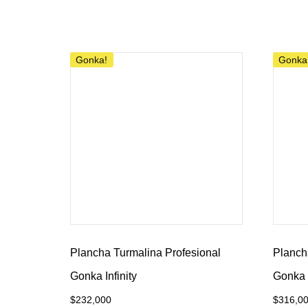
Añadir al carrito
Añadir 
Gonka!
Gonka
Plancha Turmalina Profesional
Planch
Gonka Infinity
Gonka 
$
232,000
$
316,0