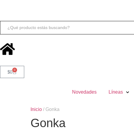
Buscar:
0
$
0
Novedades
Líneas
Inicio
/ Gonka
Gonka