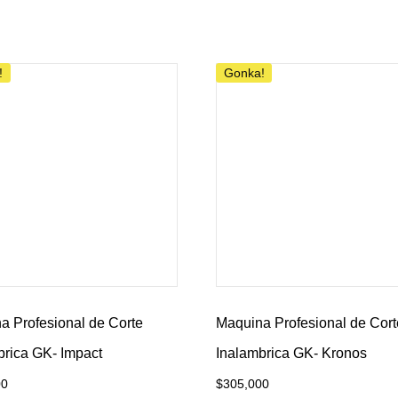
al carrito
Añadir al carrito
!
Gonka!
a Profesional de Corte
Maquina Profesional de Cort
brica GK- Impact
Inalambrica GK- Kronos
00
$
305,000