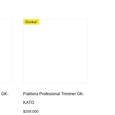
Añadir al carrito
Gonka!
r GK-
Patillera Profesional Trimmer GK-
KATO
$
209,000