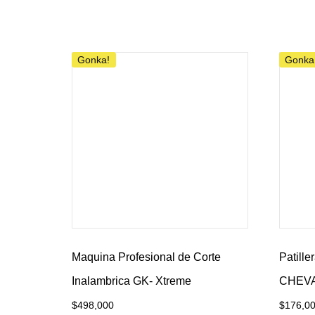
Añadir al carrito
Añadir 
Gonka!
Gonka
Maquina Profesional de Corte
Patille
Inalambrica GK- Xtreme
CHEVA
$
498,000
$
176,0