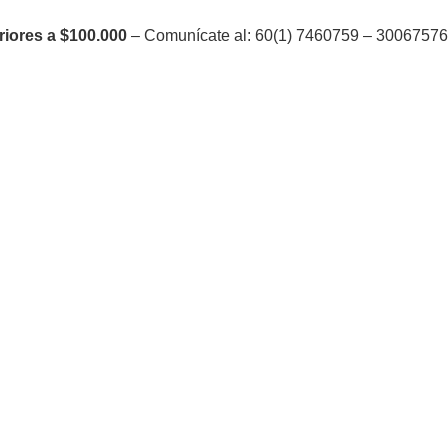
riores a $100.000
– Comunícate al: 60(1) 7460759 – 300675764