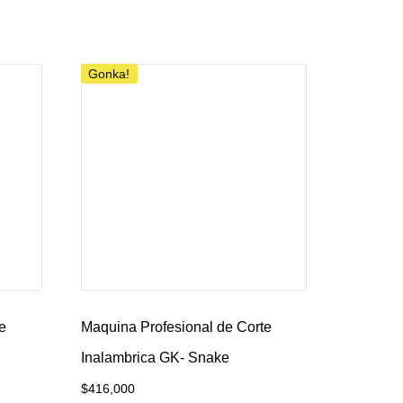
Añadir al carrito
Gonka!
e
Maquina Profesional de Corte
Inalambrica GK- Snake
$
416,000