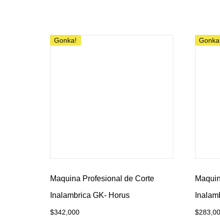
Añadir al carrito
Añadir 
Gonka!
Gonka
Maquina Profesional de Corte
Maquin
Inalambrica GK- Horus
Inalam
$
342,000
$
283,0