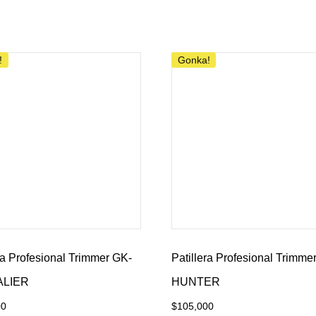
al carrito
Añadir al carrito
!
Gonka!
ra Profesional Trimmer GK-
Patillera Profesional Trimme
LIER
HUNTER
00
$
105,000