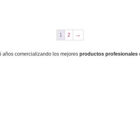
al carrito
Añadir al carrito
1
2
→
5 años comercializando los mejores
productos profesionales