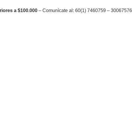
riores a $100.000
– Comunícate al: 60(1) 7460759 – 300675764