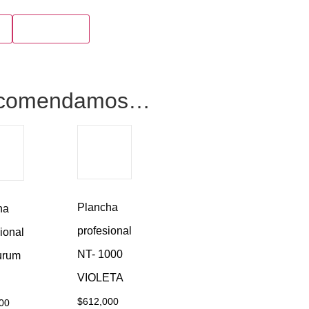
o
Compra ya
recomendamos…
Plancha
ha
profesional
ional
NT- 1000
urum
VIOLETA
$
612,000
00