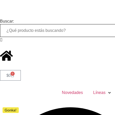
Buscar:
0
$
0
Novedades
Líneas
Gonka!