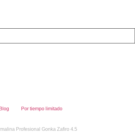
Blog
Por tiempo limitado
malina Profesional Gonka Zafiro 4.5