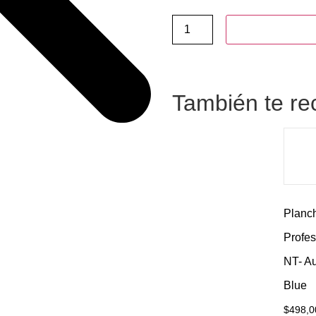
Añadir al carrit
También te 
Planc
Profes
NT- A
Blue
$
498,0