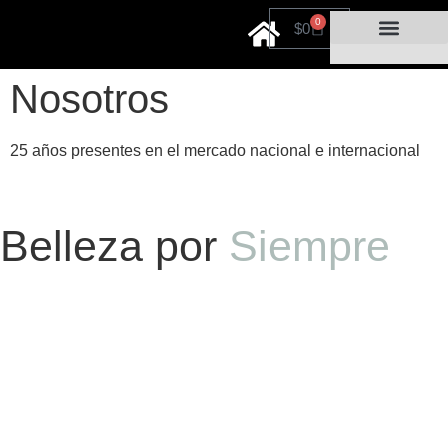
0
$
0
Cuidado personal
Por tiempo limitado
Nosotros
25 años presentes en el mercado nacional e internacional
Belleza por
Siempre