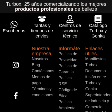
Turbox, 25 años comercializando los mejores
productos profesionales
de belleza
Tarifas y
Centros de
Catálogo
Escríbenos
tiempos de
servicio
Turbox y
envios
técnico
Gonka
Nuestra
Informáte
Enlaces
empresa
útiles
Política de
Nosotros
Manifiestos
Privacidad
Blog
Turbox
Política de
Contáctanos
Documento
Garantía
Medios de
fusión entre
Política
pago
Turbox y
RSE
Términos y
Gonka
Código de
condiciones
Superintenden
Ética
de Industria y
Política
Comercio
Ambiental