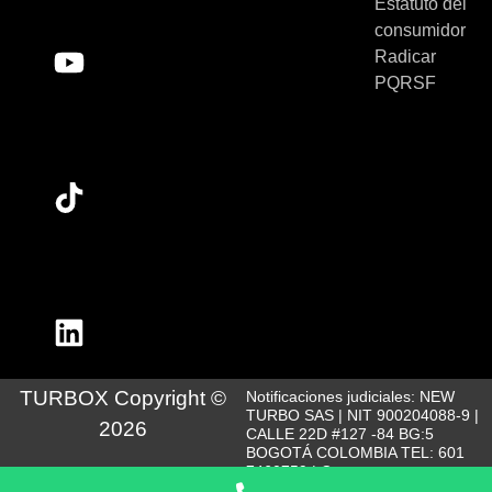
Estatuto del
consumidor
Radicar
PQRSF
TURBOX Copyright ©
Notificaciones judiciales: NEW
TURBO SAS | NIT 900204088-9 |
2026
CALLE 22D #127 -84 BG:5
BOGOTÁ COLOMBIA TEL: 601
7460759 | Correo:
servicioalcliente@turbox.com