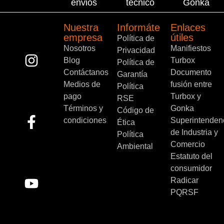
envios
técnico
Gonka
Nuestra
Informáte
Enlaces
empresa
útiles
Política de
Nosotros
Manifiestos
Privacidad
Blog
Turbox
Política de
Contáctanos
Documento
Garantía
Medios de
fusión entre
Política
pago
Turbox y
RSE
Términos y
Gonka
Código de
condiciones
Superintenden
Ética
de Industria y
Política
Comercio
Ambiental
Estatuto del
consumidor
Radicar
PQRSF