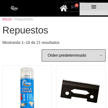
0
$
0
Cuidado personal
Por tiempo limitado
Inicio
/ Repuestos
Repuestos
Mostrando 1–16 de 21 resultados