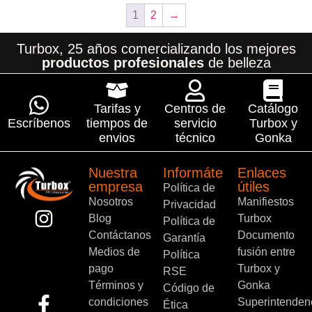
1
2
→
Turbox, 25 años comercializando los mejores
productos profesionales
de belleza
Tarifas y
Centros de
Catálogo
Escríbenos
tiempos de
servicio
Turbox y
envios
técnico
Gonka
Nuestra
Informáte
Enlaces
empresa
útiles
Política de
Nosotros
Manifiestos
Privacidad
Blog
Turbox
Política de
Contáctanos
Documento
Garantía
Medios de
fusión entre
Política
pago
Turbox y
RSE
Términos y
Gonka
Código de
condiciones
Superintenden
Ética