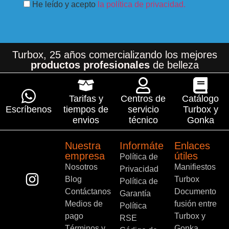
He leído y acepto
la política de privacidad.
Turbox, 25 años comercializando los mejores
productos profesionales
de belleza
Tarifas y
Centros de
Catálogo
Escríbenos
tiempos de
servicio
Turbox y
envios
técnico
Gonka
Nuestra
Informáte
Enlaces
empresa
útiles
Política de
Nosotros
Manifiestos
Privacidad
Blog
Turbox
Política de
Contáctanos
Documento
Garantía
Medios de
fusión entre
Política
pago
Turbox y
RSE
Términos y
Gonka