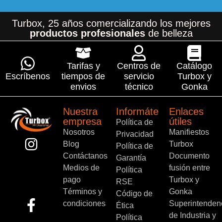
Turbox, 25 años comercializando los mejores
productos profesionales
de belleza
Tarifas y
Centros de
Catálogo
Escríbenos
tiempos de
servicio
Turbox y
envios
técnico
Gonka
Nuestra
Informáte
Enlaces
empresa
útiles
Política de
Nosotros
Manifiestos
Privacidad
Blog
Turbox
Política de
Contáctanos
Documento
Garantía
Medios de
fusión entre
Política
pago
Turbox y
RSE
Términos y
Gonka
Código de
condiciones
Superintenden
Ética
de Industria y
Política