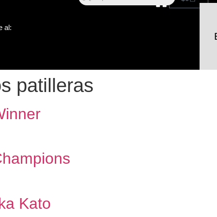
 al:
s patilleras
 Winner
- Champions
nka Kato