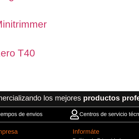
Minitrimmer
 Zero T40
ercializando los mejores
productos prof
 tiempos de envios
Centros de servicio técn
mpresa
Informáte