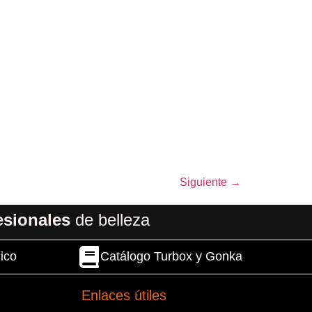
Siguiente
→
esionales
de belleza
ico
Catálogo Turbox y Gonka
Enlaces útiles