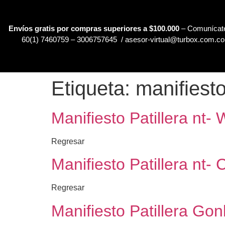
Envíos gratis por compras superiores a $100.000
– Comunícate
60(1) 7460759 – 3006757645 / asesor-virtual@turbox.com.co
Etiqueta:
manifiesto
Manifiesto Patillera nt-
Regresar
Manifiesto Patillera nt
Regresar
Manifiesto Patillera Go