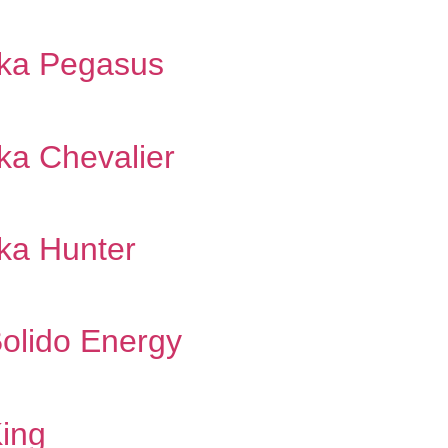
nka Pegasus
nka Chevalier
nka Hunter
 Bolido Energy
King