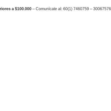
riores a $100.000
– Comunícate al: 60(1) 7460759 – 300675764