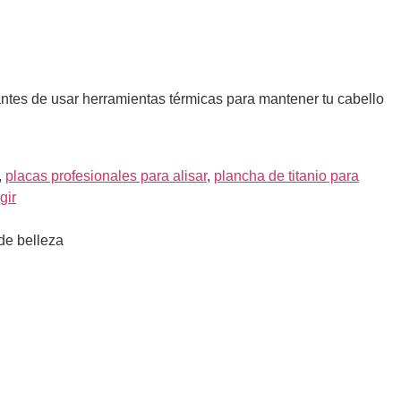
e antes de usar herramientas térmicas para mantener tu cabello
,
placas profesionales para alisar
,
plancha de titanio para
gir
de belleza