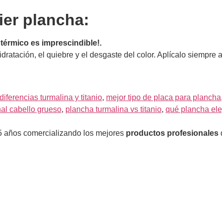
ier plancha:
r térmico es imprescindible!.
hidratación, el quiebre y el desgaste del color. Aplícalo siempr
diferencias turmalina y titanio
,
mejor tipo de placa para plancha
al cabello grueso
,
plancha turmalina vs titanio
,
qué plancha ele
5 años comercializando los mejores
productos profesionales