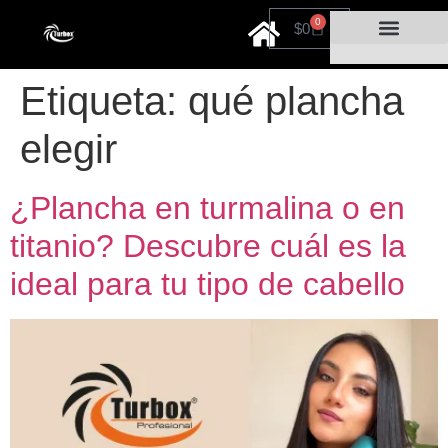
0
$
0
Cuidado personal
Por tiempo limitado
Etiqueta:
qué plancha
elegir
¿Plancha en turmalina o en
titanio? Descubre cuál es la
ideal para tu tipo de cabello