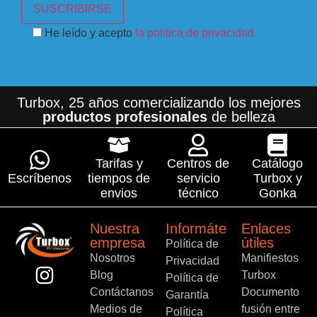
He leído y acepto
la política de privacidad.
Turbox, 25 años comercializando los mejores
productos profesionales
de belleza
Tarifas y
Centros de
Catálogo
Escríbenos
tiempos de
servicio
Turbox y
envios
técnico
Gonka
Nuestra
Informáte
Enlaces
empresa
útiles
Política de
Nosotros
Manifiestos
Privacidad
Blog
Turbox
Política de
Contáctanos
Documento
Garantía
Medios de
fusión entre
Política