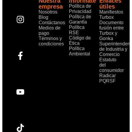
Nuestra
Informáte
Enlaces
empresa
útiles
Política de
Privacidad
Nosotros
Manifiestos
Política de
Blog
Turbox
Garantía
Contáctanos
Documento
Política
Medios de
fusión entre
RSE
pago
Turbox y
Código de
Términos y
Gonka
Ética
condiciones
Superintendenc
Política
de Industria y
Ambiental
Comercio
Estatuto
del
consumidor
Radicar
PQRSF