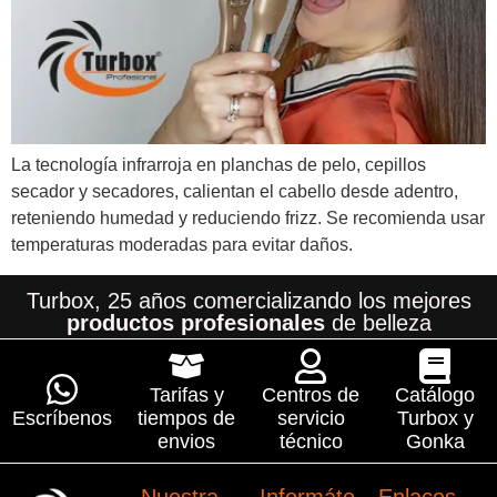
La tecnología infrarroja en planchas de pelo, cepillos
secador y secadores, calientan el cabello desde adentro,
reteniendo humedad y reduciendo frizz. Se recomienda usar
temperaturas moderadas para evitar daños.
Turbox, 25 años comercializando los mejores
productos profesionales
de belleza
Tarifas y
Centros de
Catálogo
Escríbenos
tiempos de
servicio
Turbox y
envios
técnico
Gonka