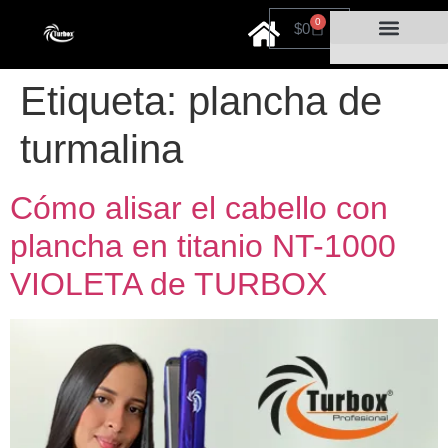
0
$
0
Cuidado personal
Por tiempo limitado
Etiqueta:
plancha de
turmalina
Cómo alisar el cabello con
plancha en titanio NT-1000
VIOLETA de TURBOX