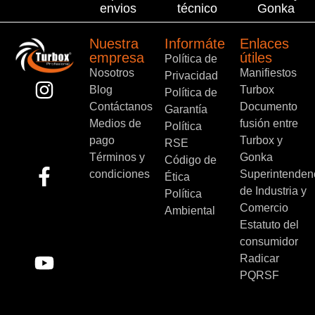
envios
técnico
Gonka
Nuestra
Informáte
Enlaces
empresa
útiles
Política de
Nosotros
Manifiestos
Privacidad
Blog
Turbox
Política de
Contáctanos
Documento
Garantía
Medios de
fusión entre
Política
pago
Turbox y
RSE
Términos y
Gonka
Código de
condiciones
Superintenden
Ética
de Industria y
Política
Comercio
Ambiental
Estatuto del
consumidor
Radicar
PQRSF