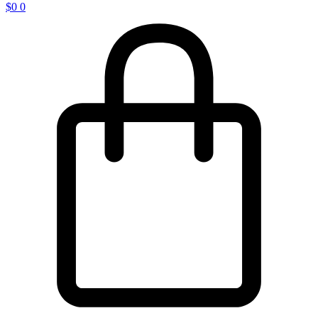
$
0
0