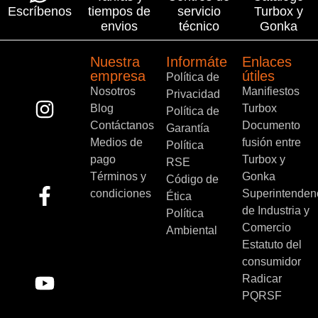
Escríbenos
tiempos de
servicio
Turbox y
envios
técnico
Gonka
Nuestra
Informáte
Enlaces
empresa
útiles
Política de
Nosotros
Manifiestos
Privacidad
Blog
Turbox
Política de
Contáctanos
Documento
Garantía
Medios de
fusión entre
Política
pago
Turbox y
RSE
Términos y
Gonka
Código de
condiciones
Superintenden
Ética
de Industria y
Política
Comercio
Ambiental
Estatuto del
consumidor
Radicar
PQRSF