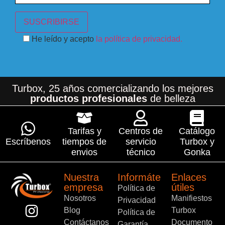
He leído y acepto
la política de privacidad.
Turbox, 25 años comercializando los mejores
productos profesionales
de belleza
Tarifas y
Centros de
Catálogo
Escríbenos
tiempos de
servicio
Turbox y
envios
técnico
Gonka
Nuestra
Informáte
Enlaces
empresa
útiles
Política de
Nosotros
Manifiestos
Privacidad
Blog
Turbox
Política de
Contáctanos
Documento
Garantía