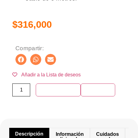
$
316,000
Compartir:
Añadir a la Lista de deseos
Añadir al carrito
Compra ya
Descripción
Información
Cuidados
Mo