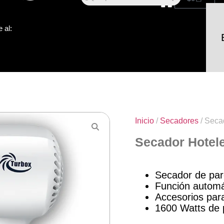
 al:
Inicio
/
Secadores
/ Seca
Secador Hotel
Secador de par
Función automá
Accesorios para
1600 Watts de 