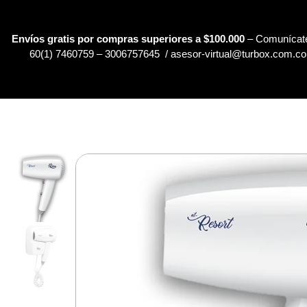
Envíos gratis por compras superiores a $100.000
– Comunícate
60(1) 7460759 – 3006757645 / asesor-virtual@turbox.com.co