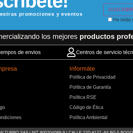
críbete!
uestras promociones y eventos
He leído
ercializando los mejores
productos prof
 tiempos de envios
Centros de servicio técn
mpresa
Informáte
Política de Privacidad
Política de Garantía
Política RSE
ago
Código de Ética
ondiciones
Política Ambiental
: NEW TURBO SAS | NIT 900204088-9 | CALLE 22D #127 -84 BG:5 BOG