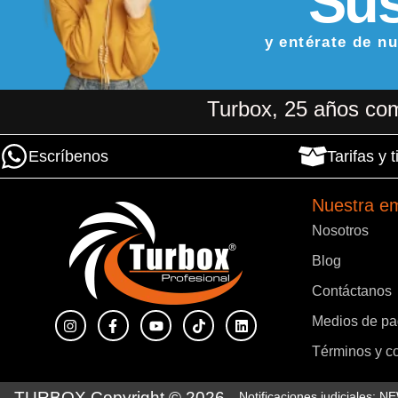
Sus
y entérate de n
Turbox, 25 años com
Escríbenos
Tarifas y
Nuestra e
Nosotros
Blog
Contáctanos
Medios de p
Términos y c
TURBOX Copyright © 2026
Notificaciones judiciales