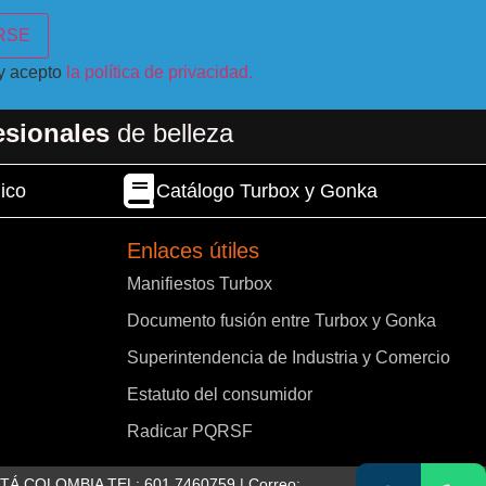
 y acepto
la política de privacidad.
esionales
de belleza
ico
Catálogo Turbox y Gonka
Enlaces útiles
Manifiestos Turbox
Documento fusión entre Turbox y Gonka
Superintendencia de Industria y Comercio
Estatuto del consumidor
Radicar PQRSF
OTÁ COLOMBIA TEL: 601 7460759 | Correo: