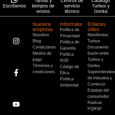
Tarifas y
Centros de
Catálogo
Escríbenos
tiempos de
servicio
Turbox y
envios
técnico
Gonka
Nuestra
Informáte
Enlaces
empresa
útiles
Política de
Nosotros
Manifiestos
Privacidad
Blog
Turbox
Política de
Contáctanos
Documento
Garantía
Medios de
fusión entre
Política
pago
Turbox y
RSE
Términos y
Gonka
Código de
condiciones
Superintenden
Ética
de Industria y
Política
Comercio
Ambiental
Estatuto del
consumidor
Radicar
PQRSF