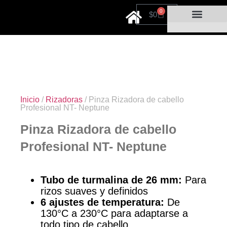
0
$
0
Cuidado personal
Por tiempo limitado
Agot
Inicio
/
Rizadoras
/ Pinza Rizadora de cabello
Profesional NT- Neptune
Pinza Rizadora de cabello
Profesional NT- Neptune
Tubo de turmalina de 26 mm:
Para
rizos suaves y definidos
6 ajustes de temperatura:
De
130°C a 230°C para adaptarse a
todo tipo de cabello