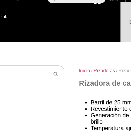
 al:
Inicio
/
Rizadoras
/ Rizad
Rizadora de ca
Barril de 25 mm
Revestimiento c
Generación de i
brillo
Temperatura aj