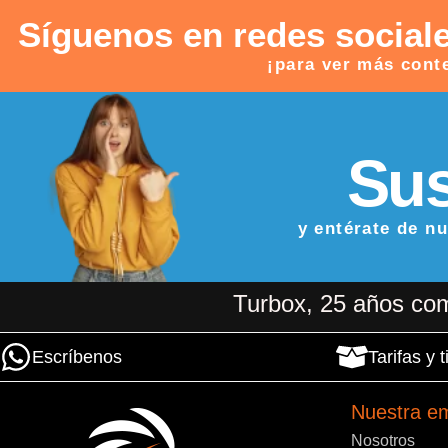
Síguenos en redes social
¡para ver más cont
Sus
y entérate de n
Turbox, 25 años com
Escríbenos
Tarifas y
Nuestra e
Nosotros