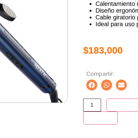
Calentamiento 
Diseño ergonómi
Cable giratori
Ideal para uso 
$
183,000
Compartir:
Añadir al ca
Compra ya