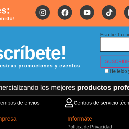
es:
enido!
Escribe Tu co
críbete!
uestras promociones y eventos
He leído
ercializando los mejores
productos prof
 tiempos de envios
Centros de servicio técn
mpresa
Informáte
Política de Privacidad