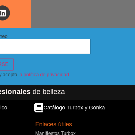
rreo
 y acepto
la política de privacidad.
esionales
de belleza
ico
Catálogo Turbox y Gonka
Enlaces útiles
Manifiestos Turbox