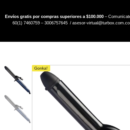
Envíos gratis por compras superiores a $100.000
– Comunícate
60(1) 7460759 – 3006757645 / asesor-virtual@turbox.com.co
Gonka!