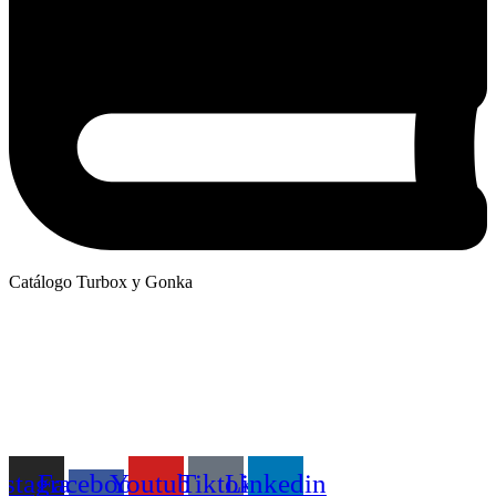
Catálogo Turbox y Gonka
nstagram
Facebook-
Youtube
Tiktok
Linkedin