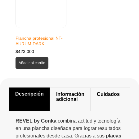
Plancha profesional NT-
AURUM DARK
$
423,000
Añadir al carrito
Descripción
Información
Cuidados
Mo
adicional
de
us
REVEL by Gonka
combina actitud y tecnología
en una plancha diseñada para lograr resultados
profesionales desde casa. Gracias a sus
placas