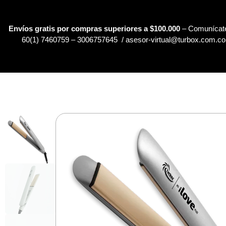
Envíos gratis por compras superiores a $100.000
– Comunícate
60(1) 7460759 – 3006757645 / asesor-virtual@turbox.com.co