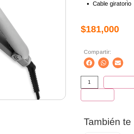
Cable giratorio
$
181,000
Compartir:
Añadir al ca
Compra ya
También t