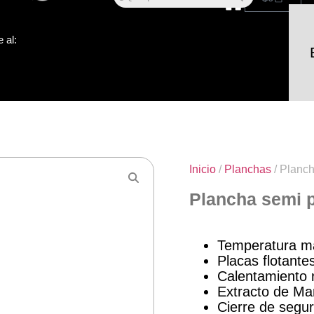
 al:
Inicio
/
Planchas
/ Planc
Plancha semi 
Temperatura m
Placas flotante
Calentamiento 
Extracto de Man
Cierre de segur