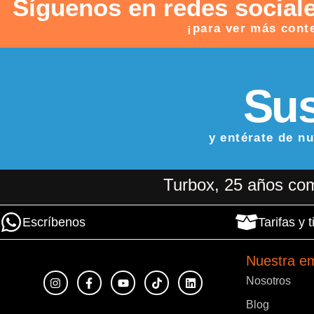
Síguenos en redes social
¡para ver más cont
Sus
y entérate de n
Turbox, 25 años com
Escríbenos
Tarifas y
Nuestra e
Nosotros
Blog