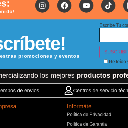
es:
enido!
Escribe Tu co
críbete!
uestras promociones y eventos
He leído
ercializando los mejores
productos prof
 tiempos de envios
Centros de servicio técn
mpresa
Informáte
Política de Privacidad
Política de Garantía