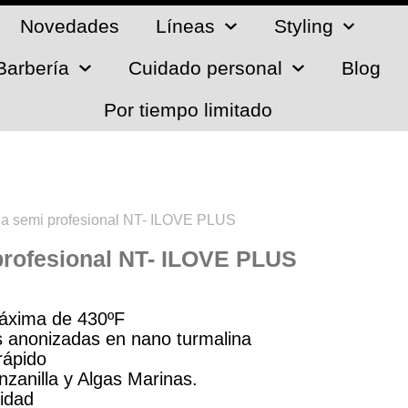
Novedades
Líneas
Styling
Barbería
Cuidado personal
Blog
Por tiempo limitado
ha semi profesional NT- ILOVE PLUS
profesional NT- ILOVE PLUS
áxima de 430ºF
s anonizadas en nano turmalina
rápido
zanilla y Algas Marinas.
idad