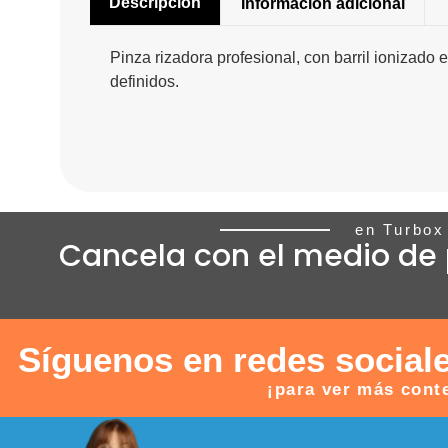
Descripción
Información adicional
Pinza rizadora profesional, con barril ionizad
definidos.
en Turbox
Cancela con el medio de 
Síguenos en redes social
¡para ver más cont