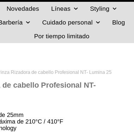
Novedades
Líneas
Styling
Barbería
Cuidado personal
Blog
Por tiempo limitado
Pinza Rizadora de cabello Profesional NT- Lumina 25
 de cabello Profesional NT-
o de 25mm
áxima de 210°C / 410°F
nology