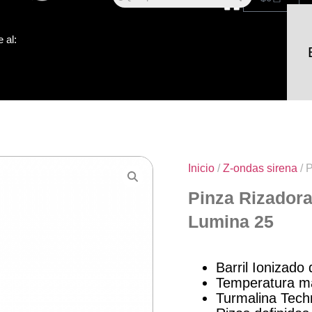
 al:
Inicio
/
Z-ondas sirena
/ 
Pinza Rizadora
Lumina 25
Barril Ionizad
Temperatura m
Turmalina Tech