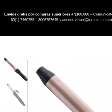
Envíos gratis por compras superiores a $100.000
– Comunícate
60(1) 7460759 – 3006757645 / asesor-virtual@turbox.com.co