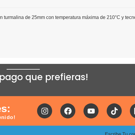
o en turmalina de 25mm con temperatura máxima de 210°C y tecn
pago que prefieras!
es:
enido!
Escribe Tu co