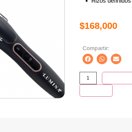
Rizos definidos
$
168,000
Compartir:
Añadir al ca
Compra ya