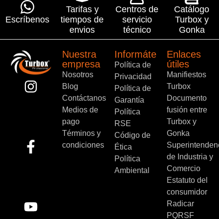
Tarifas y
Centros de
Catálogo
Escríbenos
tiempos de
servicio
Turbox y
envios
técnico
Gonka
Nuestra
Informáte
Enlaces
empresa
útiles
Política de
Nosotros
Manifiestos
Privacidad
Blog
Turbox
Política de
Contáctanos
Documento
Garantía
Medios de
fusión entre
Política
pago
Turbox y
RSE
Términos y
Gonka
Código de
condiciones
Superintenden
Ética
de Industria y
Política
Comercio
Ambiental
Estatuto del
consumidor
Radicar
PQRSF