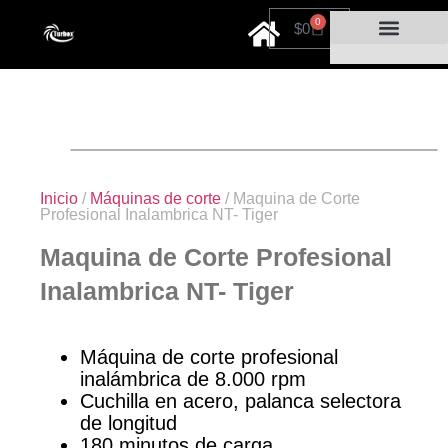
0
$
0
Cuidado personal
Por tiempo limitado
Inicio
/
Máquinas de corte
/ Maquina de Corte
Profesional Inalambrica NT- Tiger
Maquina de Corte Profesional
Inalambrica NT- Tiger
Máquina de corte profesional
inalámbrica de 8.000 rpm
Cuchilla en acero, palanca selectora
de longitud
180 minutos de carga