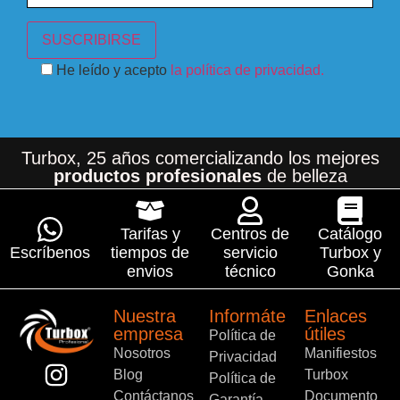
He leído y acepto
la política de privacidad.
Turbox, 25 años comercializando los mejores
productos profesionales
de belleza
Tarifas y
Centros de
Catálogo
Escríbenos
tiempos de
servicio
Turbox y
envios
técnico
Gonka
Nuestra
Informáte
Enlaces
empresa
útiles
Política de
Nosotros
Manifiestos
Privacidad
Blog
Turbox
Política de
Contáctanos
Documento
Garantía