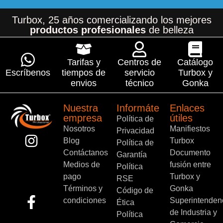
Turbox, 25 años comercializando los mejores
productos profesionales
de belleza
Tarifas y
Centros de
Catálogo
Escríbenos
tiempos de
servicio
Turbox y
envios
técnico
Gonka
Nuestra
Informáte
Enlaces
empresa
útiles
Política de
Nosotros
Manifiestos
Privacidad
Blog
Turbox
Política de
Contáctanos
Documento
Garantía
Medios de
fusión entre
Política
pago
Turbox y
RSE
Términos y
Gonka
Código de
condiciones
Superintenden
Ética
de Industria y
Política