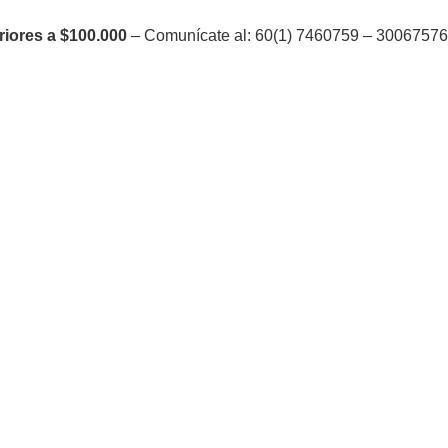
riores a $100.000
– Comunícate al: 60(1) 7460759 – 300675764