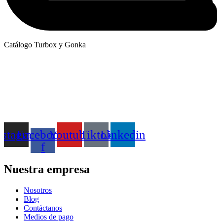
Catálogo Turbox y Gonka
nstagram
Facebook-
Youtube
Tiktok
Linkedin
f
Nuestra empresa
Nosotros
Blog
Contáctanos
Medios de pago