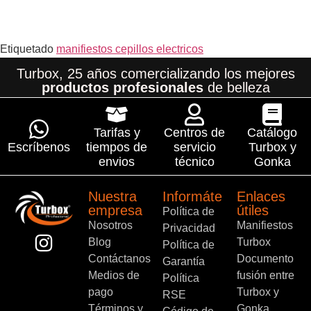
Etiquetado
manifiestos cepillos electricos
Turbox, 25 años comercializando los mejores
productos profesionales
de belleza
Tarifas y
Centros de
Catálogo
Escríbenos
tiempos de
servicio
Turbox y
envios
técnico
Gonka
Nuestra
Informáte
Enlaces
empresa
útiles
Política de
Nosotros
Manifiestos
Privacidad
Blog
Turbox
Política de
Contáctanos
Documento
Garantía
Medios de
fusión entre
Política
pago
Turbox y
RSE
Términos y
Gonka