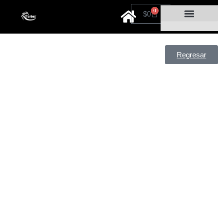
0
$
0
Cuidado personal
Por tiempo limitado
Regresar