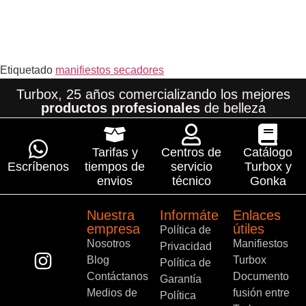
Etiquetado
manifiestos secadores
Turbox, 25 años comercializando los mejores
productos profesionales
de belleza
Tarifas y
Centros de
Catálogo
Escríbenos
tiempos de
servicio
Turbox y
envios
técnico
Gonka
Nuestra
Informáte
Enlaces
empresa
útiles
Política de
Nosotros
Manifiestos
Privacidad
Blog
Turbox
Política de
Contáctanos
Documento
Garantía
Medios de
fusión entre
Política