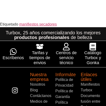
Etiquetado
manifiestos secadores
Turbox, 25 años comercializando los mejores
productos profesionales
de belleza
Tarifas y
Centros de
Catálogo
Escríbenos
tiempos de
servicio
Turbox y
envios
técnico
Gonka
Nuestra
Informáte
Enlaces
empresa
útiles
Política de
Nosotros
Manifiestos
Privacidad
Blog
Turbox
Política de
Contáctanos
Documento
Garantía
Medios de
fusión entre
Política