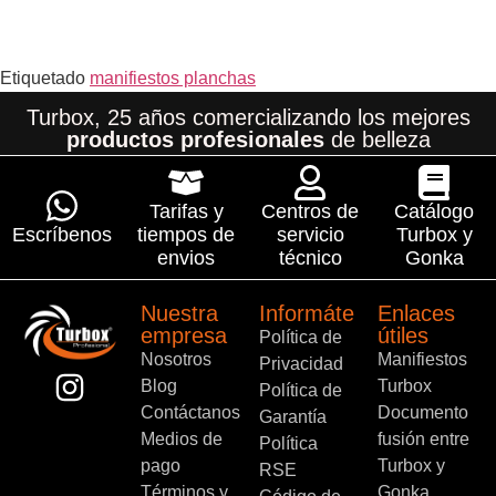
Etiquetado
manifiestos planchas
Turbox, 25 años comercializando los mejores
productos profesionales
de belleza
Tarifas y
Centros de
Catálogo
Escríbenos
tiempos de
servicio
Turbox y
envios
técnico
Gonka
Nuestra
Informáte
Enlaces
empresa
útiles
Política de
Nosotros
Manifiestos
Privacidad
Blog
Turbox
Política de
Contáctanos
Documento
Garantía
Medios de
fusión entre
Política
pago
Turbox y
RSE
Términos y
Gonka