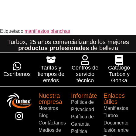
Etiquetado
manifiestos planchas
Turbox, 25 años comercializando los mejores
productos profesionales
de belleza
Tarifas y
Centros de
Catálogo
Escríbenos
tiempos de
servicio
Turbox y
envios
técnico
Gonka
Nuestra
Informáte
Enlaces
empresa
útiles
Política de
Nosotros
Manifiestos
Privacidad
Blog
Turbox
Política de
Contáctanos
Documento
Garantía
Medios de
fusión entre
Política