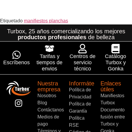
Etiquetado
manifiestos planchas
Turbox, 25 años comercializando los mejores
productos profesionales
de belleza
Tarifas y
Centros de
Catálogo
Escríbenos
tiempos de
servicio
Turbox y
envios
técnico
Gonka
Nuestra
Informáte
Enlaces
empresa
útiles
Política de
Nosotros
Manifiestos
Privacidad
Blog
Turbox
Política de
Contáctanos
Documento
Garantía
Medios de
fusión entre
Política
pago
Turbox y
RSE
Términos y
Gonka