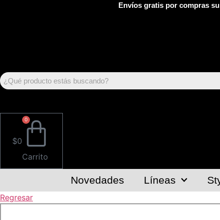
Envíos gratis por compras su
Buscar:
0
$
0
Carrito
Novedades
Líneas
St
Regresar