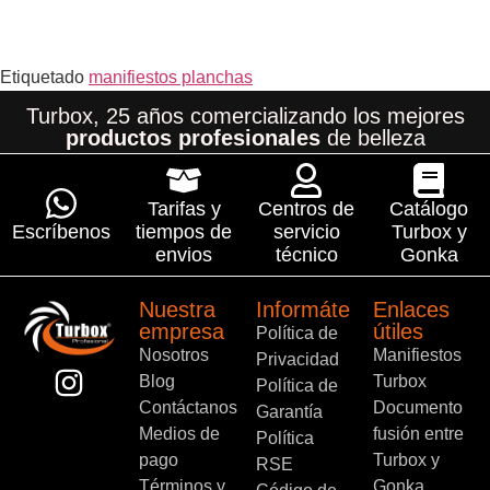
Etiquetado
manifiestos planchas
Turbox, 25 años comercializando los mejores
productos profesionales
de belleza
Tarifas y
Centros de
Catálogo
Escríbenos
tiempos de
servicio
Turbox y
envios
técnico
Gonka
Nuestra
Informáte
Enlaces
empresa
útiles
Política de
Nosotros
Manifiestos
Privacidad
Blog
Turbox
Política de
Contáctanos
Documento
Garantía
Medios de
fusión entre
Política
pago
Turbox y
RSE
Términos y
Gonka