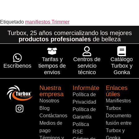
Etiquetado
manifiestos Trimmer
Turbox, 25 años comercializando los mejores
productos profesionales
de belleza
Tarifas y
Centros de
Catálogo
Escríbenos
tiempos de
servicio
Turbox y
envios
técnico
Gonka
Nuestra
Informáte
Enlaces
empresa
útiles
Política de
Nosotros
Manifiestos
Privacidad
Blog
Turbox
Política de
Contáctanos
Documento
Garantía
Medios de
fusión entre
Política
pago
Turbox y
RSE
Términos y
Gonka