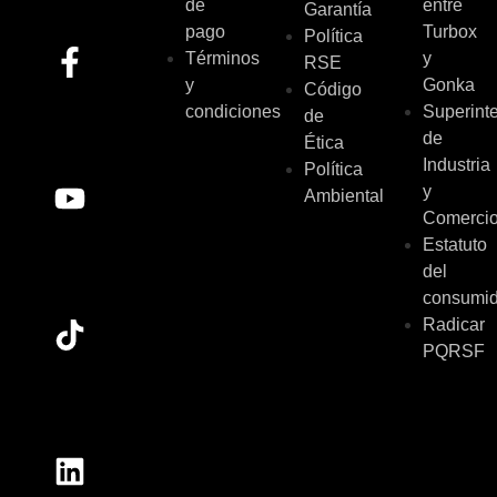
de
entre
Garantía
pago
Turbox
Política
Términos
y
RSE
y
Gonka
Código
condiciones
Superint
de
de
Ética
Industria
Política
y
Ambiental
Comerci
Estatuto
del
consumid
Radicar
PQRSF