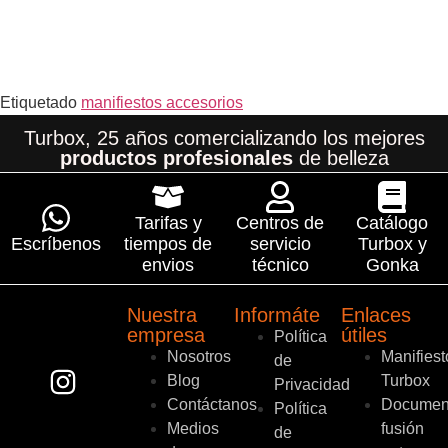
Etiquetado
manifiestos accesorios
Turbox, 25 años comercializando los mejores
productos profesionales
de belleza
Tarifas y
Centros de
Catálogo
Escríbenos
tiempos de
servicio
Turbox y
envios
técnico
Gonka
Nuestra
Informáte
Enlaces
empresa
útiles
Política
Nosotros
Manifiest
de
Blog
Turbox
Privacidad
Contáctanos
Documen
Política
Medios
fusión
de