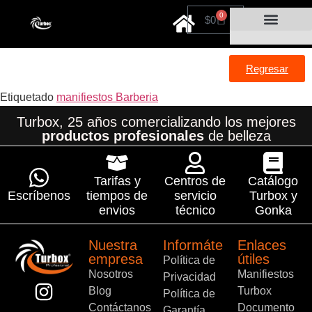
0
$
0
Cuidado personal
Por tiempo limitado
Regresar
Etiquetado
manifiestos Barberia
Turbox, 25 años comercializando los mejores
productos profesionales
de belleza
Tarifas y
Centros de
Catálogo
Escríbenos
tiempos de
servicio
Turbox y
envios
técnico
Gonka
Nuestra
Informáte
Enlaces
empresa
útiles
Política de
Nosotros
Manifiestos
Privacidad
Blog
Turbox
Política de
Contáctanos
Documento
Garantía