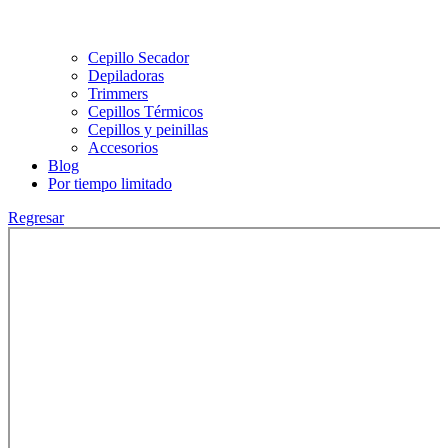
Cepillo Secador
Depiladoras
Trimmers
Cepillos Térmicos
Cepillos y peinillas
Accesorios
Blog
Por tiempo limitado
Regresar