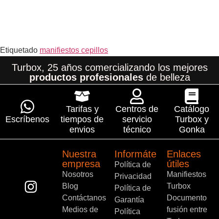
Etiquetado
manifiestos cepillos
Turbox, 25 años comercializando los mejores
productos profesionales
de belleza
Tarifas y
Centros de
Catálogo
Escríbenos
tiempos de
servicio
Turbox y
envios
técnico
Gonka
Nuestra
Informáte
Enlaces
empresa
útiles
Política de
Nosotros
Manifiestos
Privacidad
Blog
Turbox
Política de
Contáctanos
Documento
Garantía
Medios de
fusión entre
Política