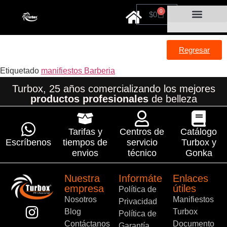
0
$
0
Cuidado personal
Por tiempo limitado
Regresar
Etiquetado
manifiestos Barberia
Turbox, 25 años comercializando los mejores
productos profesionales
de belleza
Tarifas y
Centros de
Catálogo
Escríbenos
tiempos de
servicio
Turbox y
envios
técnico
Gonka
Nuestra
Informáte
Enlaces
empresa
útiles
Política de
Nosotros
Manifiestos
Privacidad
Blog
Turbox
Política de
Contáctanos
Documento
Garantía