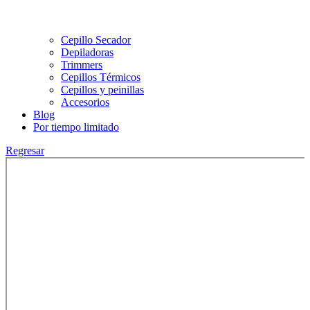
Cepillo Secador
Depiladoras
Trimmers
Cepillos Térmicos
Cepillos y peinillas
Accesorios
Blog
Por tiempo limitado
Regresar