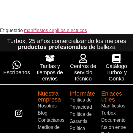
Etiquetado
manifiestos cepillos electricos
Turbox, 25 años comercializando los mejores
productos profesionales
de belleza
Tarifas y
Centros de
Catálogo
Escríbenos
tiempos de
servicio
Turbox y
envios
técnico
Gonka
Nuestra
Informáte
Enlaces
empresa
útiles
Política de
Nosotros
Manifiestos
Privacidad
Blog
Turbox
Política de
Contáctanos
Documento
Garantía
Medios de
fusión entre
Política