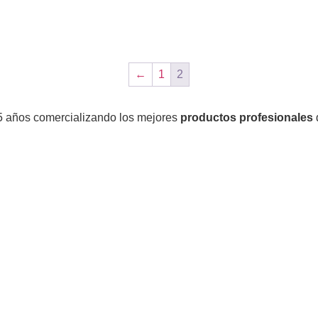
al carrito
←
1
2
5 años comercializando los mejores
productos profesionales