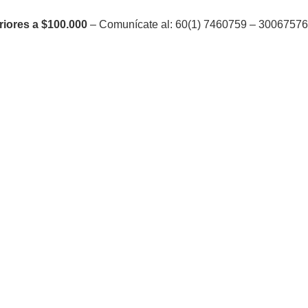
riores a $100.000
– Comunícate al: 60(1) 7460759 – 300675764