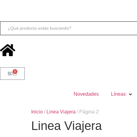
Buscar:
0
$
0
Novedades
Líneas
Inicio
/
Linea Viajera
/ Página 2
Linea Viajera