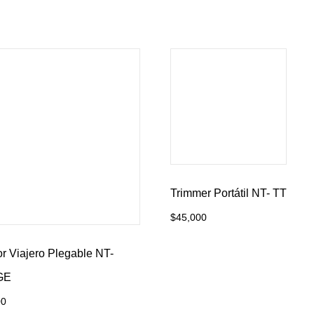
Trimmer Portátil NT- TT
$
45,000
Añadir al carrito
r Viajero Plegable NT-
GE
00